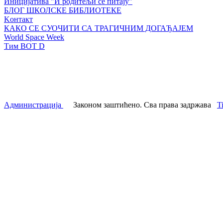
Иницијатива "И родитељи се питају"
БЛОГ ШКОЛСКЕ БИБЛИОТЕКЕ
Kонтакт
КАКО СЕ СУОЧИТИ СА ТРАГИЧНИМ ДОГАЂАЈЕМ
World Space Week
Тим BOT D
Администрација
Законом заштићено. Сва права задржава
T