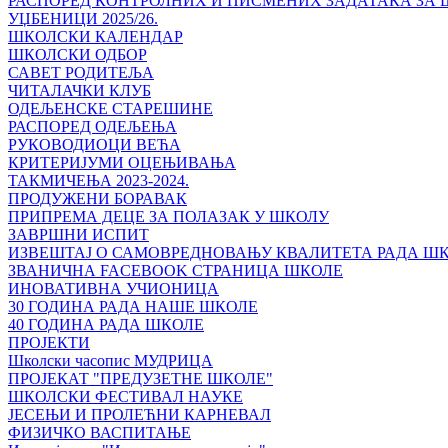
РАСПОРЕД КОНТРОЛНИХ И ПИСМЕНИХ ЗАДАТАКА ЗА ШК
УЏБЕНИЦИ 2025/26.
ШКОЛСКИ КАЛЕНДАР
ШКОЛСКИ ОДБОР
САВЕТ РОДИТЕЉА
ЧИТАЛАЧКИ КЛУБ
ОДЕЉЕНСКЕ СТАРЕШИНЕ
РАСПОРЕД ОДЕЉЕЊА
РУКОВОДИОЦИ ВЕЋА
КРИТЕРИЈУМИ ОЦЕЊИВАЊА
ТАКМИЧЕЊА 2023-2024.
ПРОДУЖЕНИ БОРАВАК
ПРИПРЕМА ДЕЦЕ ЗА ПОЛАЗАК У ШКОЛУ
ЗАВРШНИ ИСПИТ
ИЗВЕШТАЈ О САМОВРЕДНОВАЊУ КВАЛИТЕТА РАДА Ш
ЗВАНИЧНА FACEBOOK СТРАНИЦА ШКОЛЕ
ИНОВАТИВНА УЧИОНИЦА
30 ГОДИНА РАДА НАШЕ ШКОЛЕ
40 ГОДИНА РАДА ШКОЛЕ
ПРОЈЕКТИ
Школски часопис МУДРИЦА
ПРОЈЕКАТ "ПРЕДУЗЕТНЕ ШКОЛЕ"
ШКОЛСКИ ФЕСТИВАЛ НАУКЕ
ЈЕСЕЊИ И ПРОЛЕЋНИ КАРНЕВАЛ
ФИЗИЧКО ВАСПИТАЊЕ