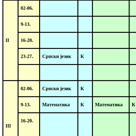
0
2-06.
9-13.
II
16-20.
23-27.
Српски језик
К
02-06.
Српски језик
К
9-13.
Математика
К
Математика
К
16-2
0
.
III