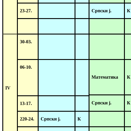
23-27
.
Српски ј.
К
30-03.
06-10.
Математика
К
IV
Српски ј.
К
13-17.
2
2
0-24.
Српски ј.
К