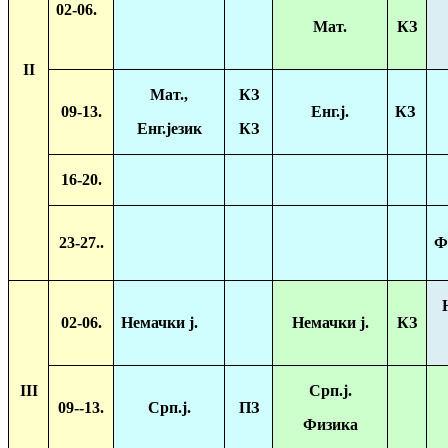
02-06.
Мат.
КЗ
II
Мат.,
КЗ
09-13.
Енг.ј.
КЗ
Енг.језик
КЗ
16-20.
23-27..
Ф
02-06.
Немачки ј.
Немачки ј.
КЗ
III
Срп.ј.
0
9
--13.
Срп.ј.
ПЗ
Физика