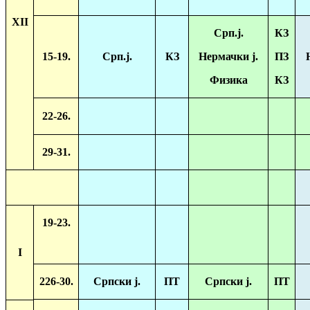
XII
Срп.ј.
КЗ
15-19.
Срп.ј.
КЗ
Нермачки ј.
ПЗ
Физика
КЗ
22-26.
29-31.
19-23.
I
226-30.
Српски ј.
ПТ
Српски ј.
ПТ