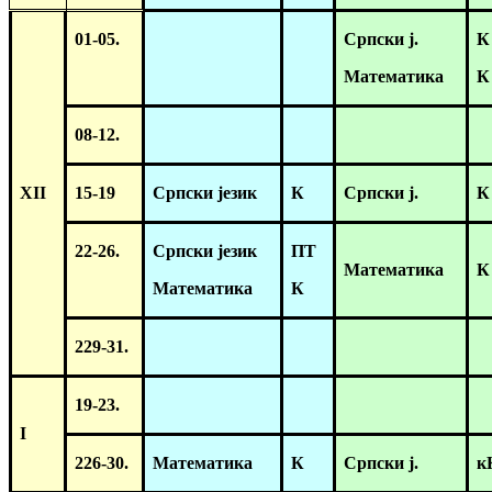
01-05.
Српски ј.
К
Математика
К
08-12.
XII
15-19
Српски језик
К
Српски ј.
К
22-26.
Српски језик
ПТ
Математика
К
Математика
К
229-31.
19-23.
I
226-30.
Математика
К
Српски ј.
к