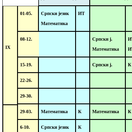
01-05.
Српски језик
ИТ
Математика
08-12.
Српски ј.
И
IX
Математика
И
15-19.
Српски ј.
К
22-26.
29-30.
29-03.
Математика
К
Математика
К
6-10.
Српски језик
К