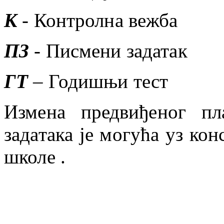
К
- Контролна вежба
ПЗ
- Писмени задатак
ГТ
– Годишњи тест
Измена предвиђеног п
задатака је могућа уз ко
школе .