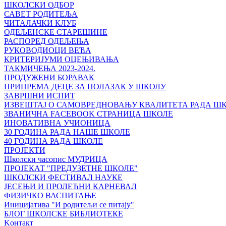
ШКОЛСКИ ОДБОР
САВЕТ РОДИТЕЉА
ЧИТАЛАЧКИ КЛУБ
ОДЕЉЕНСКЕ СТАРЕШИНЕ
РАСПОРЕД ОДЕЉЕЊА
РУКОВОДИОЦИ ВЕЋА
КРИТЕРИЈУМИ ОЦЕЊИВАЊА
ТАКМИЧЕЊА 2023-2024.
ПРОДУЖЕНИ БОРАВАК
ПРИПРЕМА ДЕЦЕ ЗА ПОЛАЗАК У ШКОЛУ
ЗАВРШНИ ИСПИТ
ИЗВЕШТАЈ О САМОВРЕДНОВАЊУ КВАЛИТЕТА РАДА Ш
ЗВАНИЧНА FACEBOOK СТРАНИЦА ШКОЛЕ
ИНОВАТИВНА УЧИОНИЦА
30 ГОДИНА РАДА НАШЕ ШКОЛЕ
40 ГОДИНА РАДА ШКОЛЕ
ПРОЈЕКТИ
Школски часопис МУДРИЦА
ПРОЈЕКАТ "ПРЕДУЗЕТНЕ ШКОЛЕ"
ШКОЛСКИ ФЕСТИВАЛ НАУКЕ
ЈЕСЕЊИ И ПРОЛЕЋНИ КАРНЕВАЛ
ФИЗИЧКО ВАСПИТАЊЕ
Иницијатива "И родитељи се питају"
БЛОГ ШКОЛСКЕ БИБЛИОТЕКЕ
Kонтакт