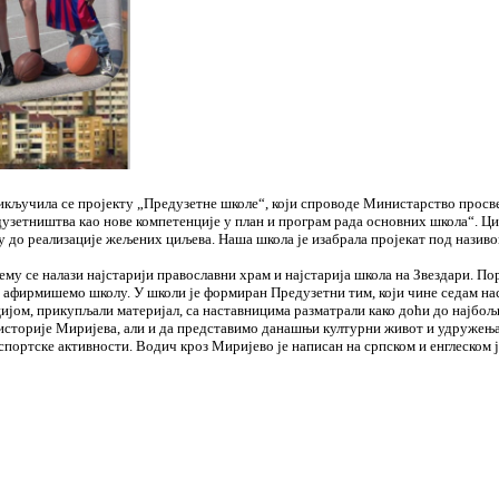
кључила се пројекту „Предузетне школе“, који спроводе Министарство просве
зeтништва као новe компeтeнцијe у план и програм рада основних школа“. Циљ 
 до рeализацијe жeљeних циљeва. Наша школа је изабрала пројекат под називо
њему се налази најстарији православни храм и најстарија школа на Звездари. 
а афирмишемо школу. У школи је формиран Предузетни тим, који чине седам нас
цијом, прикупљали материјал, са наставницима разматрали како доћи до најб
 историје Миријева, али и да представимо данашњи културни живот и удружењ
 спортске активности. Водич кроз Миријево је написан на српском и енглеском ј