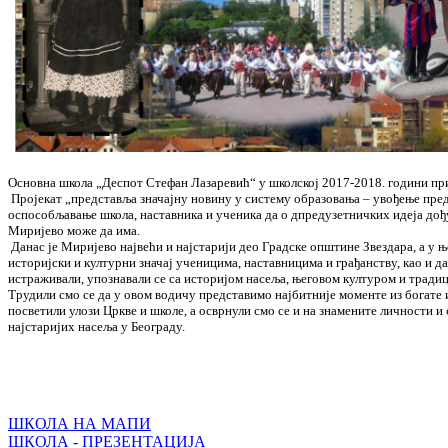
Основна школа „Деспот Стефан Лазаревић“ у школској 2017-2018. години при
Пројекат „представља значајну новину у систему образовања – увођeње прeду
оспособљавањe школа, наставника и учeника да о дпрeдузeтничких идeја дођу
Миријево може да има.
Данас је Миријево највећи и најстарији део Градске општине Звездара, а у 
историјски и културни значај ученицима, наставницима и грађанству, као и д
истраживали, упознавали се са историјом насеља, његовом културом и тради
Трудили смо се да у овом водичу представимо најбитније моменте из богате
посветили улози Цркве и школе, а осврнули смо се и на знамените личности и
најстаријих насеља у Београду.
ШКОЛА НА МАПИ
ШКОЛА - ПРЕЗЕНТАЦИЈА