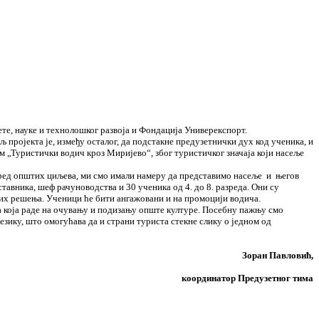
те, науке и технолошког развоја и Фондација Универекспорт.
пројекта је, између осталог, да подстакне предузетнички дух код ученика, и
м „Туристички водич кроз Миријево“, због туристичког значаја који насеље
Поред општих циљева, ми смо имали намеру да представимо насеље и његов
тавника, шеф рачуноводства и 30 ученика од 4. до 8. разреда. Они су
ољих решења. Ученици ће бити ангажовани и на промоцији водича.
а која раде на очувању и подизању опште културе. Посебну пажњу смо
езику, што омогућава да и страни туриста стекне слику о једном од
Зоран Павловић,
координатор Предузетног тима