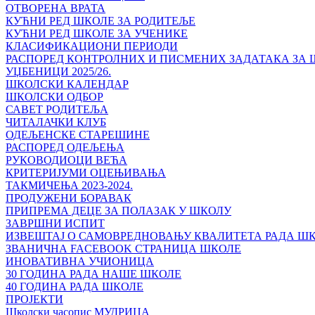
ОТВОРЕНА ВРАТА
КУЋНИ РЕД ШКОЛЕ ЗА РОДИТЕЉЕ
КУЋНИ РЕД ШКОЛЕ ЗА УЧЕНИКЕ
КЛАСИФИКАЦИОНИ ПЕРИОДИ
РАСПОРЕД КОНТРОЛНИХ И ПИСМЕНИХ ЗАДАТАКА ЗА ШК
УЏБЕНИЦИ 2025/26.
ШКОЛСКИ КАЛЕНДАР
ШКОЛСКИ ОДБОР
САВЕТ РОДИТЕЉА
ЧИТАЛАЧКИ КЛУБ
ОДЕЉЕНСКЕ СТАРЕШИНЕ
РАСПОРЕД ОДЕЉЕЊА
РУКОВОДИОЦИ ВЕЋА
КРИТЕРИЈУМИ ОЦЕЊИВАЊА
ТАКМИЧЕЊА 2023-2024.
ПРОДУЖЕНИ БОРАВАК
ПРИПРЕМА ДЕЦЕ ЗА ПОЛАЗАК У ШКОЛУ
ЗАВРШНИ ИСПИТ
ИЗВЕШТАЈ О САМОВРЕДНОВАЊУ КВАЛИТЕТА РАДА Ш
ЗВАНИЧНА FACEBOOK СТРАНИЦА ШКОЛЕ
ИНОВАТИВНА УЧИОНИЦА
30 ГОДИНА РАДА НАШЕ ШКОЛЕ
40 ГОДИНА РАДА ШКОЛЕ
ПРОЈЕКТИ
Школски часопис МУДРИЦА