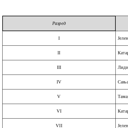
Разред
I
Јеле
II
Ката
III
Лиди
IV
Сања
V
Тама
VI
Ката
VII
Јеле